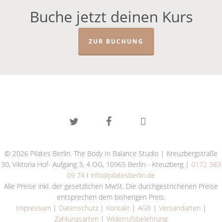
Buche jetzt deinen Kurs
ZUR BUCHUNG
twitter
facebook
instagram
© 2026 Pilates Berlin. The Body In Balance Studio | Kreuzbergstraße
30, Viktoria Hof- Aufgang 3, 4 OG, 10965 Berlin - Kreuzberg |
0172 383
09 74
I
info@pilatesberlin.de
Alle Preise inkl. der gesetzlichen MwSt. Die durchgestrichenen Preise
entsprechen dem bisherigen Preis.
Impressum
|
Datenschutz
|
Kontakt
|
AGB
|
Versandarten
|
Zahlungsarten
|
Widerrufsbelehrung