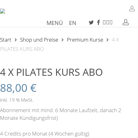
Skip
to
a
main
TWITTER
FACEBOOK
INSTAGRAM
PHONE
EMAIL
ac
MENÜ
EN
content
Start
Shop und Preise
Premium Kurse
4 X
PILATES KURS ABO
4 X PILATES KURS ABO
88,00
€
inkl. 19 % MwSt.
Abonnement mit mind. 6 Monate Laufzeit, danach 2
Monate Kündigungsfrist)
4 Credits pro Monat (4 Wochen gültig)