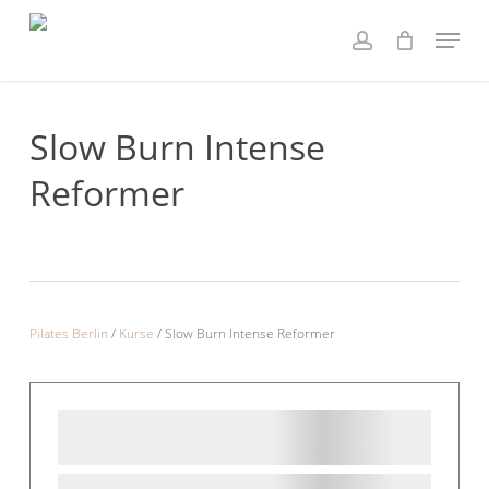
Skip
Menu
to
account
main
content
Slow Burn Intense
Reformer
Pilates Berlin
/
Kurse
/
Slow Burn Intense Reformer