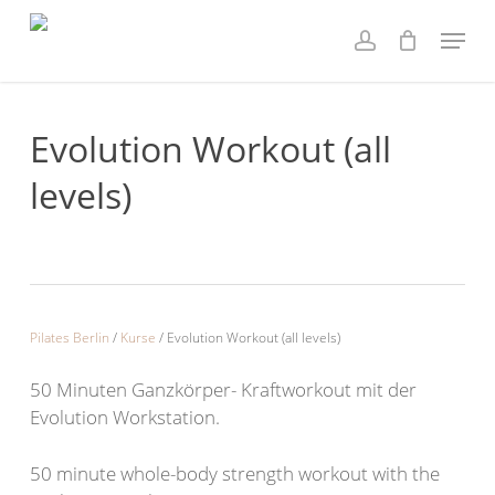
Skip
Menu
to
account
main
content
Evolution Workout (all
levels)
Pilates Berlin
/
Kurse
/
Evolution Workout (all levels)
50 Minuten Ganzkörper- Kraftworkout mit der
Evolution Workstation.
50 minute whole-body strength workout with the